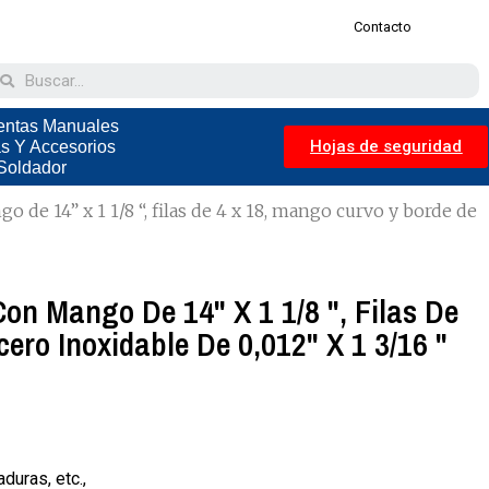
Contacto
entas Manuales
Hojas de seguridad
as Y Accesorios
Soldador
 de 14” x 1 1/8 “, filas de 4 x 18, mango curvo y borde de
con Mango De 14" X 1 1/8 ", Filas De
ero Inoxidable De 0,012" X 1 3/16 "
duras, etc.,