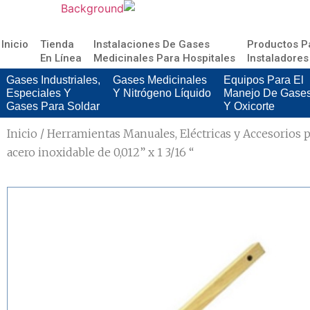
Inicio
Tienda
Instalaciones De Gases
Productos P
En Línea
Medicinales Para Hospitales
Instaladores
Gases Industriales,
Gases Medicinales
Equipos Para El
Especiales Y
Y Nitrógeno Líquido
Manejo De Gase
Gases Para Soldar
Y Oxicorte
Inicio
/
Herramientas Manuales, Eléctricas y Accesorios p
acero inoxidable de 0,012” x 1 3/16 “