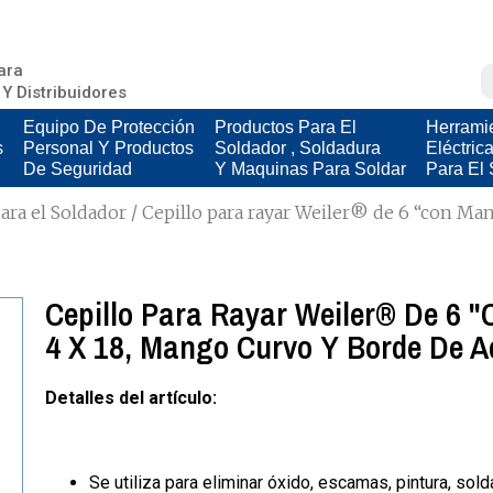
ara
 Y Distribuidores
Equipo De Protección
Productos Para El
Herrami
s
Personal Y Productos
Soldador , Soldadura
Eléctric
De Seguridad
Y Maquinas Para Soldar
Para El 
ara el Soldador
/ Cepillo para rayar Weiler® de 6 “con Mango
Cepillo Para Rayar Weiler® De 6 "
4 X 18, Mango Curvo Y Borde De Ac
Detalles del artículo:
Se utiliza para eliminar óxido, escamas, pintura, solda