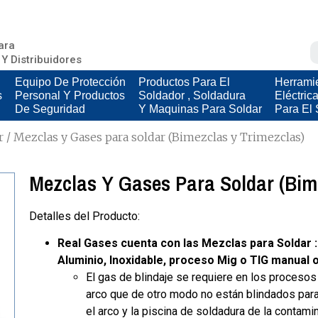
ara
 Y Distribuidores
Equipo De Protección
Productos Para El
Herrami
s
Personal Y Productos
Soldador , Soldadura
Eléctric
De Seguridad
Y Maquinas Para Soldar
Para El 
r
/ Mezclas y Gases para soldar (Bimezclas y Trimezclas)
Mezclas Y Gases Para Soldar (Bim
Detalles del Producto:
Real Gases cuenta con las Mezclas para Soldar :
Aluminio, Inoxidable, proceso Mig o TIG manual 
El gas de blindaje se requiere en los procesos
arco que de otro modo no están blindados para
el arco y la piscina de soldadura de la contamin