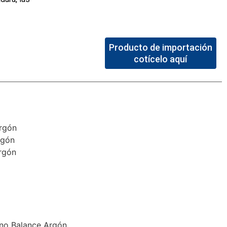
Producto de importación
cotícelo aquí
Argón
rgón
rgón
ono Balance Argón