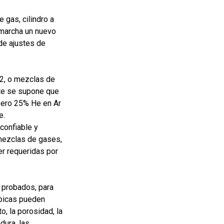
 gas, cilindro a
 marcha un nuevo
de ajustes de
2
, o mezclas de
te se supone que
pero 25% He en Ar
e.
confiable y
mezclas de gases,
r requeridas por
 probados, para
ípicas pueden
o, la porosidad, la
dura, las