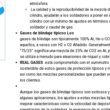
atmósfera.
La calidad y la reproducibilidad de la mezcla de
cilindro, ayudarán a los soldadores a poner en
cilindro con un mínimo de ajustes en términos 
soldador y caudal de gas.
Gases de blindaje típicos Los
gases de blindaje son típicamente 100% Ar, He o CO
aquellos, a veces con H
2
o O
2
Añadido. Generalmen
“75/25” significa una mezcla de 25% de CO
2
en Ar; 
se utiliza a menudo para aleaciones de níquel y cobr
REAL GASES
está comprometido con el suministro 
sostenible de estos gases de protección típicos y 
así como las mezclas personalizadas que puedan se
los clientes.
Aunque los gases de blindaje típicos son exitosos y
algunas aplicaciones, los ajustes a estas mezclas t
mejorar características como la velocidad de depósit
penetración de la soldadura, la apariencia de la solda