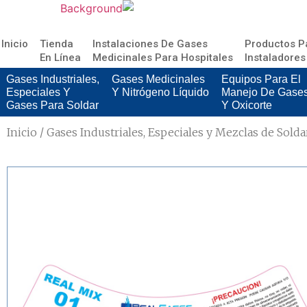
Inicio
Tienda
Instalaciones De Gases
Productos P
En Línea
Medicinales Para Hospitales
Instaladores
Gases Industriales,
Gases Medicinales
Equipos Para El
Especiales Y
Y Nitrógeno Líquido
Manejo De Gase
Gases Para Soldar
Y Oxicorte
Inicio
/
Gases Industriales, Especiales y Mezclas de Solda