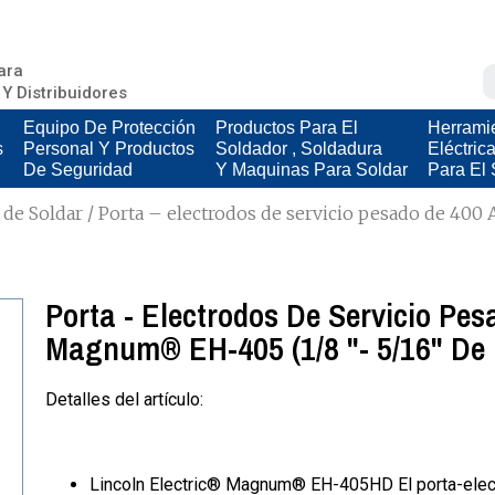
ara
 Y Distribuidores
Equipo De Protección
Productos Para El
Herrami
s
Personal Y Productos
Soldador , Soldadura
Eléctric
De Seguridad
Y Maquinas Para Soldar
Para El 
 de Soldar
/ Porta – electrodos de servicio pesado de 40
Porta - Electrodos De Servicio Pe
Magnum® EH-405 (1/8 "- 5/16" De 
Detalles del artículo:
Lincoln Electric® Magnum® EH-405HD El porta-elect