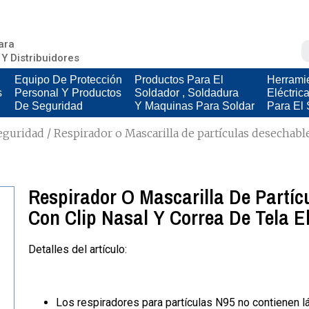
ara
 Y Distribuidores
Equipo De Protección
Productos Para El
Herrami
s
Personal Y Productos
Soldador , Soldadura
Eléctric
De Seguridad
Y Maquinas Para Soldar
Para El 
eguridad
/ Respirador o Mascarilla de partículas desechable
Respirador O Mascarilla De Partíc
Con Clip Nasal Y Correa De Tela El
Detalles del artículo:
Los respiradores para partículas N95 no contienen l