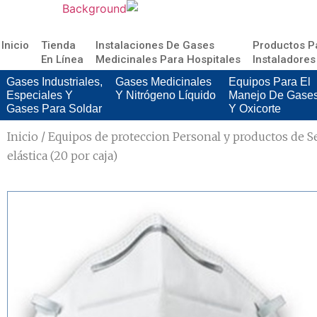
Inicio
Tienda
Instalaciones De Gases
Productos P
En Línea
Medicinales Para Hospitales
Instaladores
Gases Industriales,
Gases Medicinales
Equipos Para El
Especiales Y
Y Nitrógeno Líquido
Manejo De Gase
Gases Para Soldar
Y Oxicorte
Inicio
/
Equipos de proteccion Personal y productos de S
elástica (20 por caja)