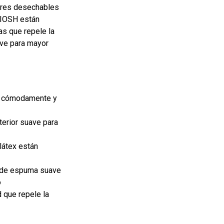
dores desechables
NIOSH están
as que repele la
ave para mayor
os cómodamente y
terior suave para
látex están
al de espuma suave
o
 que repele la